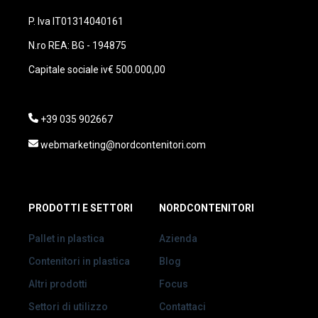
P. Iva IT01314040161
N.ro REA: BG - 194875
Capitale sociale iv€ 500.000,00
+39 035 902667
webmarketing@nordcontenitori.com
PRODOTTI E SETTORI
NORDCONTENITORI
Pallet in plastica
Azienda
Contenitori in plastica
Blog
Altri prodotti
Focus
Settori di utilizzo
Contattaci