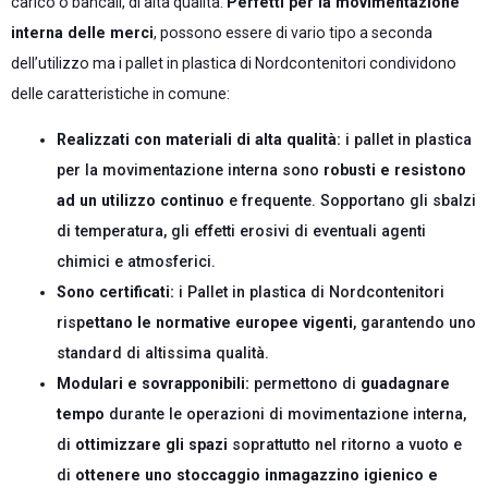
carico o bancali, di alta qualità.
Perfetti per la movimentazione
interna delle merci
, possono essere di vario tipo a seconda
dell’utilizzo ma i pallet in plastica di Nordcontenitori condividono
delle caratteristiche in comune:
Realizzati con materiali di alta qualità:
i pallet in plastica
per la movimentazione interna sono
robusti e resistono
ad un utilizzo continuo
e frequente. Sopportano gli sbalzi
di temperatura, gli effetti erosivi di eventuali agenti
chimici e atmosferici.
Sono certificati:
i Pallet in plastica di Nordcontenitori
risp
ettano le normative europee vigenti
, garantendo uno
standard di altissima qualità.
Modulari e sovrapponibili:
permettono di
guadagnare
tempo
durante le operazioni di movimentazione interna,
di
ottimizzare gli spazi
soprattutto nel ritorno a vuoto e
di
ottenere uno stoccaggio in
magazzino igienico e